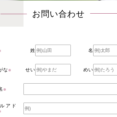
お問い合わせ
姓
名
※
がな
せい
めい
※
名
※
ルアド
※