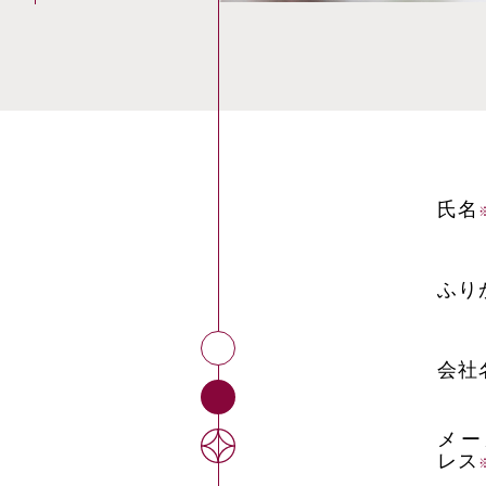
氏名
ふり
会社
メー
レス