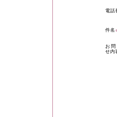
電話
件名
お問
せ内