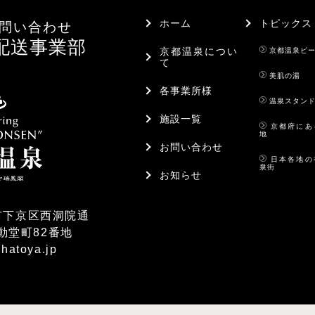
ホーム
トピックス
問い合わせ
配送事業部
京都温泉につい
京都温泉ビ
て
美肌の湯
各事業所様
温泉スタン
施設一覧
京都府にあ
地
お問い合わせ
日本各地の
泉街
お知らせ
京都市下京区西洞院通
動堂町82番地
hatoya.jp